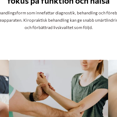
fokus på funktion och hälsa
handlingsform som innefattar diagnostik, behandling och före
lseapparaten. Kiropraktisk behandling kan ge snabb smärtlindr
och förbättrad livskvalitet som följd.