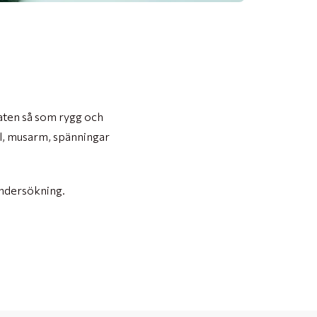
raten så som rygg och
el, musarm, spänningar
 undersökning.