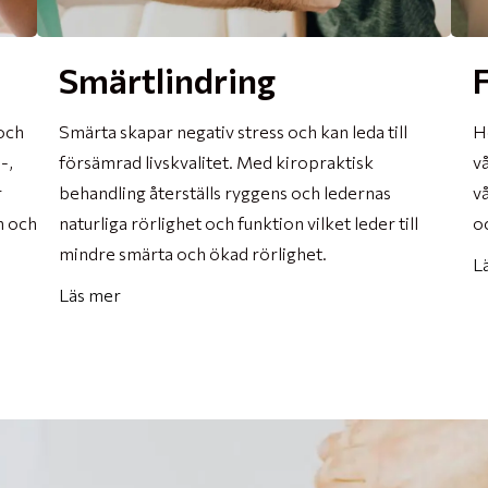
Smärtlindring
och
Smärta skapar negativ stress och kan leda till
H
-,
försämrad livskvalitet. Med kiropraktisk
vå
r
behandling återställs ryggens och ledernas
v
m och
naturliga rörlighet och funktion vilket leder till
o
mindre smärta och ökad rörlighet.
L
Läs mer