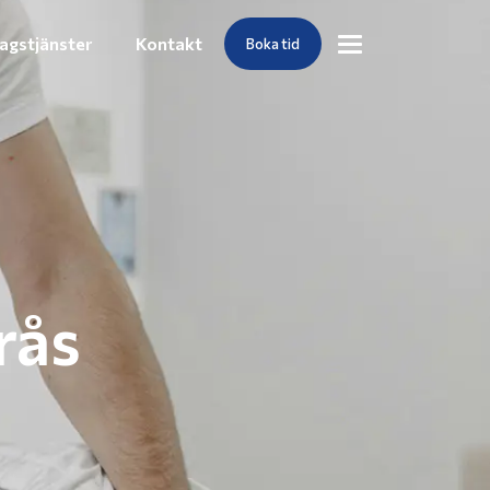
agstjänster
Kontakt
Boka tid
rås