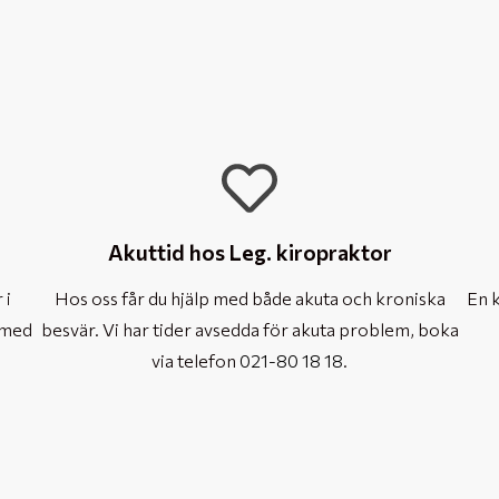
Akuttid hos Leg. kiropraktor
 i
Hos oss får du hjälp med både akuta och kroniska
En k
 med
besvär. Vi har tider avsedda för akuta problem, boka
via telefon
021-80 18 18
.