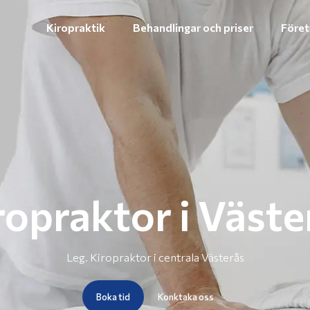
Kiropraktik
Behandlingar och priser
Föret
ropraktor i Väste
Leg. Kiropraktor i centrala Västerås
Boka tid
Konktaka oss