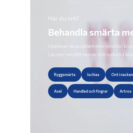
Har du ont?
Behandla smärta me
Upplever du problem eller smärta i koppl
Läs mer om ditt besvär och boka tid hos
Ryggsmärta
Ischias
Ont i nacken
Axel
Handled och fingrar
Artros