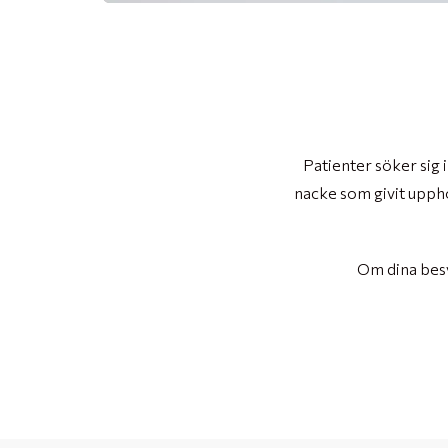
Patienter söker sig 
nacke som givit uppho
Om dina besvä