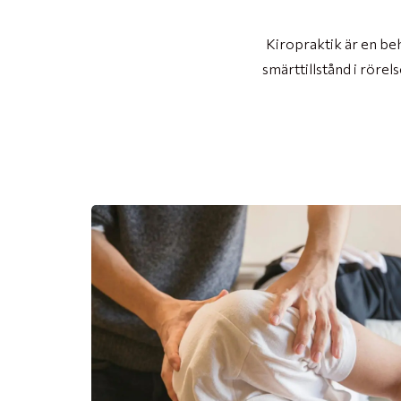
Kiropraktik är en be
smärttillstånd i röre